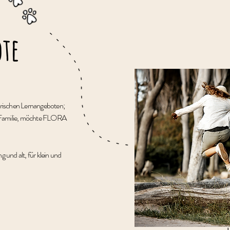
te
rischen Lernangeboten;
ner Familie, möchte FLORA
 und alt, für klein und