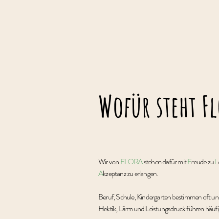
Wofür steht Fl
Wir von
FLORA
stehen dafür mit
F
reude zu
L
A
kzeptanz zu erlangen.
Beruf, Schule, Kindergarten bestimmen oft uns
Hektik, Lärm und Leistungsdruck führen häufi