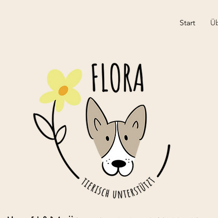
Start
Ü