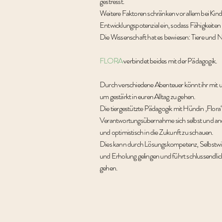
gestresst.
Weitere Faktoren schränken vor allem bei Kin
Entwicklungspotenzial ein, sodass Fähigkeiten
Die Wissenschaft hat es bewiesen: Tiere und 
FLORA
verbindet beides mit der Pädagogik.
Durch verschiedene Abenteuer könnt ihr mit 
um gestärkt in euren Alltag zu gehen.
Die tiergestützte Pädagogik mit Hündin ‚Flora‘
Verantwortungsübernahme sich selbst und ande
und optimistisch in die Zukunft zu schauen.
Dies kann durch Lösungskompetenz, Selbstwir
und Erholung gelingen und führt schlussendlic
gehen.