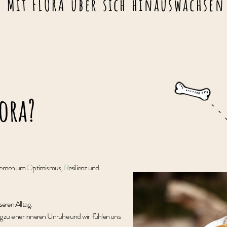
Mit FLORA über sich hinauswachsen
ora?
ernen um
O
ptimismus,
R
esilienz und
eren Alltag.
g zu einer inneren Unruhe und wir fühlen uns