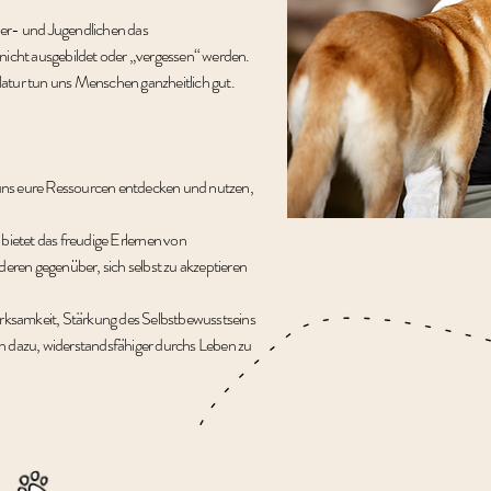
der- und Jugendlichen das
 nicht ausgebildet oder „vergessen“ werden.
Natur tun uns Menschen ganzheitlich gut.
uns eure Ressourcen entdecken und nutzen,
 bietet das freudige Erlernen von
ren gegenüber, sich selbst zu akzeptieren
ksamkeit, Stärkung des Selbstbewusstseins
h dazu, widerstandsfähiger durchs Leben zu